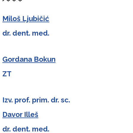
Miloš Ljubičić
dr. dent. med.
Gordana Bokun
ZT
Izv. prof. prim. dr. sc.
Davor Illeš
dr. dent. med.