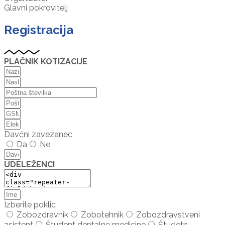
Glavni pokrovitelj
Registracija
PLAČNIK KOTIZACIJE
Davčni zavezanec
Da
Ne
UDELEŽENCI
Izberite poklic
Zobozdravnik
Zobotehnik
Zobozdravstveni
asistent
Študent dentalne medicine
Študetn