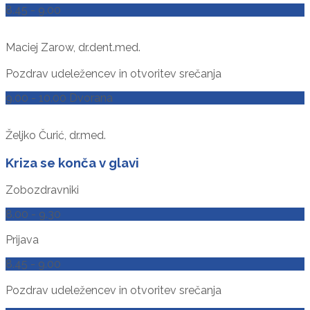
8.45 - 9.00
Maciej Zarow, dr.dent.med.
Pozdrav udeležencev in otvoritev srečanja
9.00 - 10.00 Dvorana
Željko Čurić, dr.med.
Kriza se konča v glavi
Zobozdravniki
8.00 - 9.30
Prijava
8.45 - 9.00
Pozdrav udeležencev in otvoritev srečanja