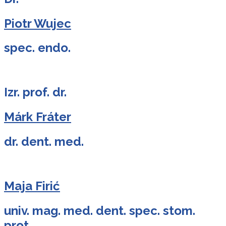
Piotr Wujec
spec. endo.
Izr. prof. dr.
Márk Fráter
dr. dent. med.
Maja Firić
univ. mag. med. dent. spec. stom.
prot.