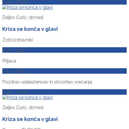
9.00 - 10.00
Željko Čurić, dr.med.
Kriza se konča v glavi
Zobozdravniki
8.00 - 9.30
Prijava
8.45 - 9.00
Pozdrav udeležencev in otvoritev srečanja
9.00 - 10.00
Željko Čurić, dr.med.
Kriza se konča v glavi