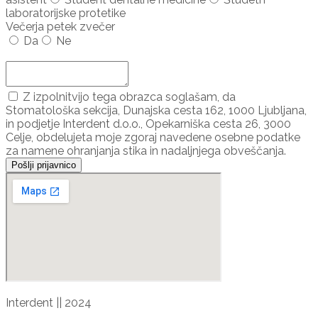
laboratorijske protetike
Večerja petek zvečer
Da
Ne
Dodaj udeleženca ...
Z izpolnitvijo tega obrazca soglašam, da
Stomatološka sekcija, Dunajska cesta 162, 1000 Ljubljana,
in podjetje Interdent d.o.o., Opekarniška cesta 26, 3000
Celje, obdelujeta moje zgoraj navedene osebne podatke
za namene ohranjanja stika in nadaljnjega obveščanja.
Pošlji prijavnico
Interdent || 2024