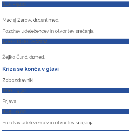
8.45 - 9.00
Maciej Zarow, dr.dent.med.
Pozdrav udeležencev in otvoritev srečanja
9.00 - 10.00 Dvorana
Željko Čurić, dr.med.
Kriza se konča v glavi
Zobozdravniki
8.00 - 9.30
Prijava
8.45 - 9.00
Pozdrav udeležencev in otvoritev srečanja