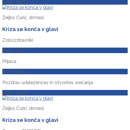
9.00 - 10.00
Željko Čurić, dr.med.
Kriza se konča v glavi
Zobozdravniki
8.00 - 9.30
Prijava
8.45 - 9.00
Pozdrav udeležencev in otvoritev srečanja
9.00 - 10.00
Željko Čurić, dr.med.
Kriza se konča v glavi