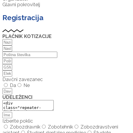
Glavni pokrovitelj
Registracija
PLAČNIK KOTIZACIJE
Davčni zavezanec
Da
Ne
UDELEŽENCI
Izberite poklic
Zobozdravnik
Zobotehnik
Zobozdravstveni
asistent
Študent dentalne medicine
Študetn