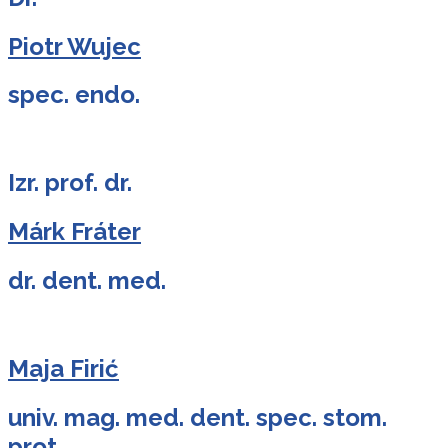
Piotr Wujec
spec. endo.
Izr. prof. dr.
Márk Fráter
dr. dent. med.
Maja Firić
univ. mag. med. dent. spec. stom.
prot.