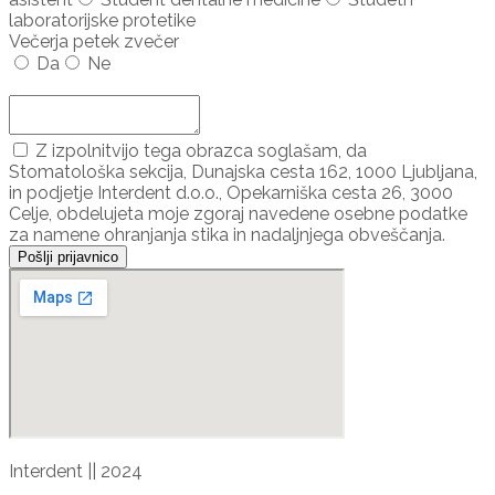
laboratorijske protetike
Večerja petek zvečer
Da
Ne
Dodaj udeleženca ...
Z izpolnitvijo tega obrazca soglašam, da
Stomatološka sekcija, Dunajska cesta 162, 1000 Ljubljana,
in podjetje Interdent d.o.o., Opekarniška cesta 26, 3000
Celje, obdelujeta moje zgoraj navedene osebne podatke
za namene ohranjanja stika in nadaljnjega obveščanja.
Pošlji prijavnico
Interdent || 2024