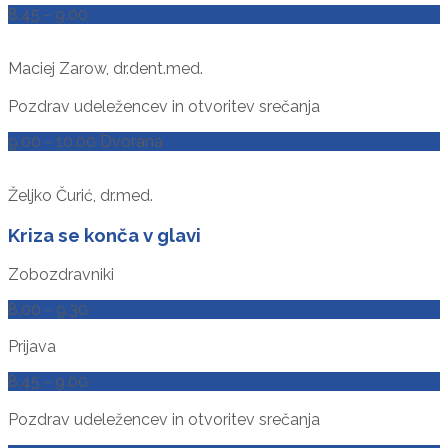
8.45 - 9.00
Maciej Zarow, dr.dent.med.
Pozdrav udeležencev in otvoritev srečanja
9.00 - 10.00 Dvorana
Željko Čurić, dr.med.
Kriza se konča v glavi
Zobozdravniki
8.00 - 9.30
Prijava
8.45 - 9.00
Pozdrav udeležencev in otvoritev srečanja