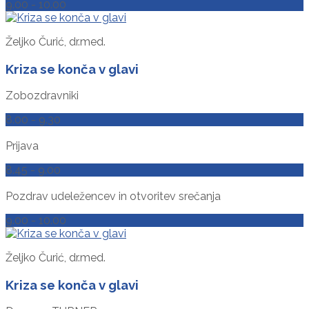
9.00 - 10.00
Željko Čurić, dr.med.
Kriza se konča v glavi
Zobozdravniki
8.00 - 9.30
Prijava
8.45 - 9.00
Pozdrav udeležencev in otvoritev srečanja
9.00 - 10.00
Željko Čurić, dr.med.
Kriza se konča v glavi