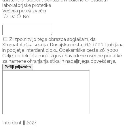
laboratorijske protetike
Večerja petek zvečer
Da
Ne
Dodaj udeleženca ...
Z izpolnitvijo tega obrazca soglašam, da
Stomatološka sekcija, Dunajska cesta 162, 1000 Ljubljana,
in podjetje Interdent d.o.o., Opekarniška cesta 26, 3000
Celje, obdelujeta moje zgoraj navedene osebne podatke
za namene ohranjanja stika in nadaljnjega obveščanja.
Pošlji prijavnico
Interdent || 2024