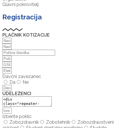
Glavni pokrovitelj
Registracija
PLAČNIK KOTIZACIJE
Davčni zavezanec
Da
Ne
UDELEŽENCI
Izberite poklic
Zobozdravnik
Zobotehnik
Zobozdravstveni
asistent
Študent dentalne medicine
Študetn