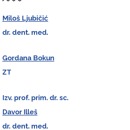
Miloš Ljubičić
dr. dent. med.
Gordana Bokun
ZT
Izv. prof. prim. dr. sc.
Davor Illeš
dr. dent. med.