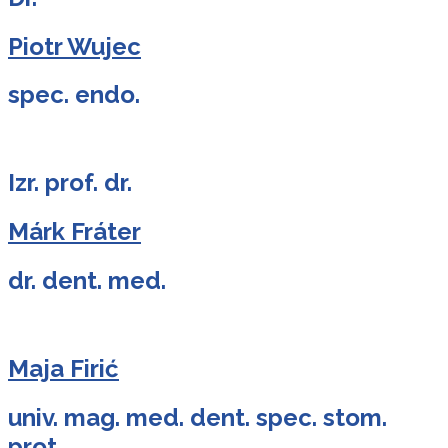
Piotr Wujec
spec. endo.
Izr. prof. dr.
Márk Fráter
dr. dent. med.
Maja Firić
univ. mag. med. dent. spec. stom.
prot.