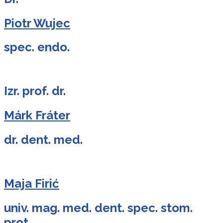
Piotr Wujec
spec. endo.
Izr. prof. dr.
Márk Fráter
dr. dent. med.
Maja Firić
univ. mag. med. dent. spec. stom.
prot.