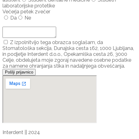
laboratorijske protetike
Večerja petek zvečer
Da
Ne
Dodaj udeleženca ...
Z izpolnitvijo tega obrazca soglašam, da
Stomatološka sekcija, Dunajska cesta 162, 1000 Ljubljana,
in podjetje Interdent d.o.o., Opekarniška cesta 26, 3000
Celje, obdelujeta moje zgoraj navedene osebne podatke
za namene ohranjanja stika in nadaljnjega obveščanja.
Pošlji prijavnico
Interdent || 2024