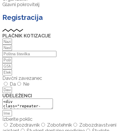
Glavni pokrovitelj
Registracija
PLAČNIK KOTIZACIJE
Davčni zavezanec
Da
Ne
UDELEŽENCI
Izberite poklic
Zobozdravnik
Zobotehnik
Zobozdravstveni
asistent
Študent dentalne medicine
Študetn