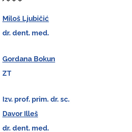
Miloš Ljubičić
dr. dent. med.
Gordana Bokun
ZT
Izv. prof. prim. dr. sc.
Davor Illeš
dr. dent. med.