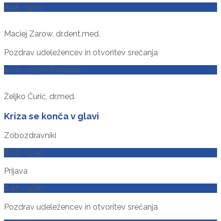
8.45 - 9.00
Maciej Zarow, dr.dent.med.
Pozdrav udeležencev in otvoritev srečanja
9.00 - 10.00 Dvorana
Željko Čurić, dr.med.
Kriza se konča v glavi
Zobozdravniki
8.00 - 9.30
Prijava
8.45 - 9.00
Pozdrav udeležencev in otvoritev srečanja