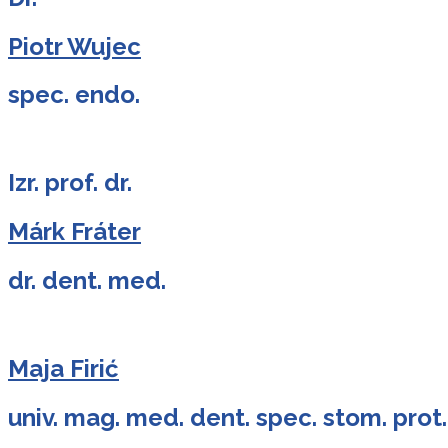
Piotr Wujec
spec. endo.
Izr. prof. dr.
Márk Fráter
dr. dent. med.
Maja Firić
univ. mag. med. dent. spec. stom. prot.