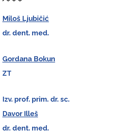
Miloš Ljubičić
dr. dent. med.
Gordana Bokun
ZT
Izv. prof. prim. dr. sc.
Davor Illeš
dr. dent. med.