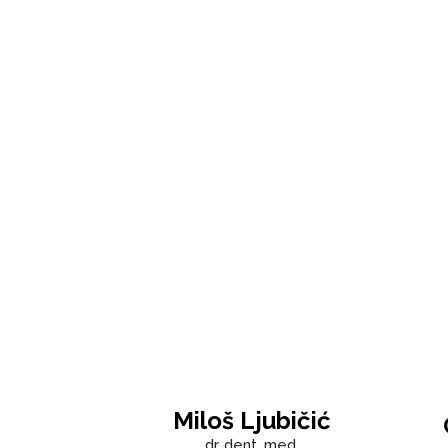
Miloš Ljubičić
dr. dent. med.