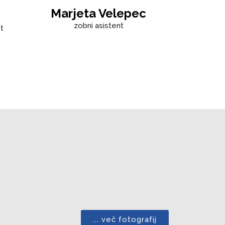
Marjeta Velepec
zobni asistent
t
... več fotografij