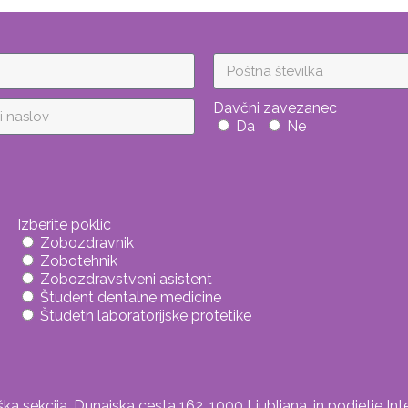
Davčni zavezanec
Da
Ne
Izberite poklic
Zobozdravnik
Zobotehnik
Zobozdravstveni asistent
Študent dentalne medicine
Študetn laboratorijske protetike
 sekcija, Dunajska cesta 162, 1000 Ljubljana, in podjetje Inte