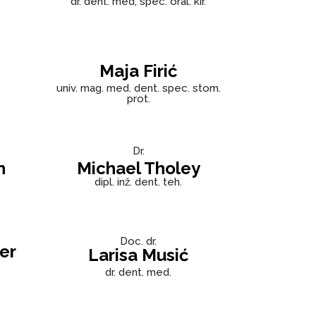
dr. dent. med, spec. oral. kir.
Maja Firić
univ. mag. med. dent. spec. stom.
prot.
Dr.
n
Michael Tholey
dipl. inž. dent. teh.
Doc. dr.
er
Larisa Musić
dr. dent. med.