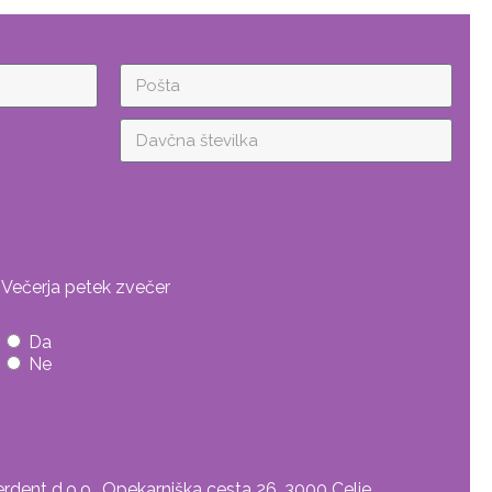
Večerja petek zvečer
Da
Ne
rdent d.o.o., Opekarniška cesta 26, 3000 Celje,