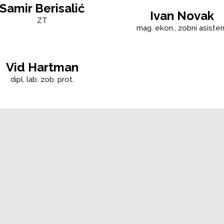
Samir Berisalić
Ivan Novak
ZT
mag. ekon., zobni asisten
Vid Hartman
dipl. lab. zob. prot.