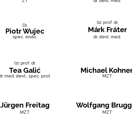
ZT
dr. dent. med.
Izr. prof. dr.
Dr.
Márk Fráter
Piotr Wujec
spec. endo.
dr. dent. med.
Izr. prof. dr.
Tea Galić
Michael Kohne
dr. med. dent., spec. prot.
MZT
Jürgen Freitag
Wolfgang Brugg
MZT
MZT