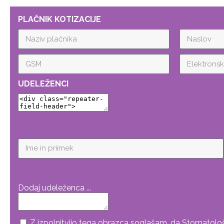
PLAČNIK KOTIZACIJE
UDELEŽENCI
Dodaj udeleženca ...
Z izpolnitvijo tega obrazca soglašam, da Stomatološka