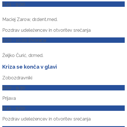
8.45 - 9.00
Maciej Zarow, dr.dent.med.
Pozdrav udeležencev in otvoritev srečanja
9.00 - 10.00 Dvorana
Željko Čurić, dr.med.
Kriza se konča v glavi
Zobozdravniki
8.00 - 9.30
Prijava
8.45 - 9.00
Pozdrav udeležencev in otvoritev srečanja