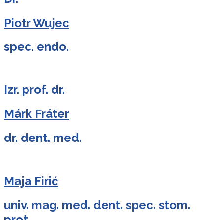
Piotr Wujec
spec. endo.
Izr. prof. dr.
Márk Fráter
dr. dent. med.
Maja Firić
univ. mag. med. dent. spec. stom.
prot.