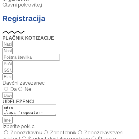
Glavni pokrovitelj
Registracija
PLAČNIK KOTIZACIJE
Davčni zavezanec
Da
Ne
UDELEŽENCI
Izberite poklic
Zobozdravnik
Zobotehnik
Zobozdravstveni
asistent
Študent dentalne medicine
Študetn