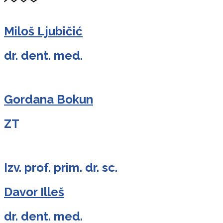
Miloš Ljubičić
dr. dent. med.
Gordana Bokun
ZT
Izv. prof. prim. dr. sc.
Davor Illeš
dr. dent. med.