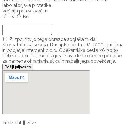
laboratorijske protetike
Večerja petek zvečer
Da
Ne
Dodaj udeleženca ...
Z izpolnitvijo tega obrazca soglašam, da
Stomatološka sekcija, Dunajska cesta 162, 1000 Ljubljana,
in podjetje Interdent d.o.o., Opekarniška cesta 26, 3000
Celje, obdelujeta moje zgoraj navedene osebne podatke
za namene ohranjanja stika in nadaljnjega obveščanja.
Pošlji prijavnico
Interdent || 2024