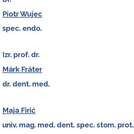
Piotr Wujec
spec. endo.
Izr. prof. dr.
Márk Fráter
dr. dent. med.
Maja Firić
univ. mag. med. dent. spec. stom. prot.