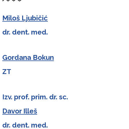
Miloš Ljubičić
dr. dent. med.
Gordana Bokun
ZT
Izv. prof. prim. dr. sc.
Davor Illeš
dr. dent. med.