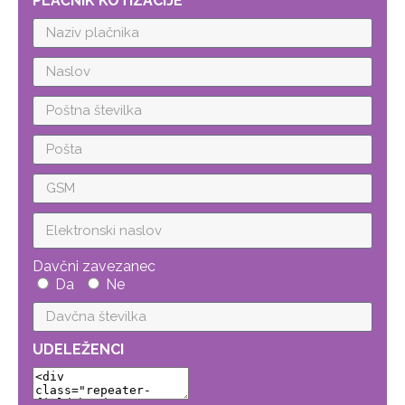
PLAČNIK KOTIZACIJE
Davčni zavezanec
Da
Ne
UDELEŽENCI