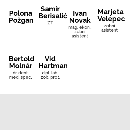
Samir
Marjeta
Polona
Ivan
Berisalić
Velepec
Požgan
Novak
ZT
zobni
mag. ekon.,
asistent
zobni
asistent
Bertold
Vid
Molnár
Hartman
dr. dent.
dipl. lab.
med. spec.
zob. prot.