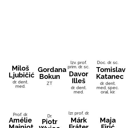
Izv. prof.
Doc. dr. sc.
Miloš
prim. dr. sc.
Gordana
Tomislav
Davor
Ljubičić
Bokun
Katanec
Illeš
dr. dent.
ZT
dr. dent.
med.
dr. dent.
med, spec.
med.
oral. kir.
Izr. prof. dr.
Prof. dr.
Dr.
Amélie
Márk
Maja
Piotr
Mainjot
Fráter
Firić