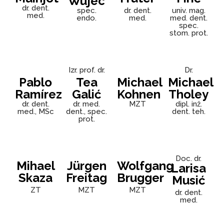
Wujec
dr. dent.
spec.
dr. dent.
univ. mag.
med.
endo.
med.
med. dent.
spec.
stom. prot.
Izr. prof. dr.
Dr.
Pablo
Tea
Michael
Michael
Ramírez
Galić
Kohnen
Tholey
dr. dent.
dr. med.
MZT
dipl. inž.
med., MSc
dent., spec.
dent. teh.
prot.
Doc. dr.
Mihael
Jürgen
Wolfgang
Larisa
Skaza
Freitag
Brugger
Musić
ZT
MZT
MZT
dr. dent.
med.