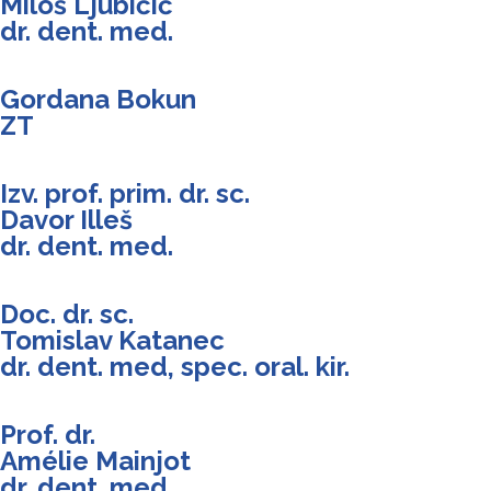
Miloš Ljubičić
dr. dent. med.
Gordana Bokun
ZT
Izv. prof. prim. dr. sc.
Davor Illeš
dr. dent. med.
Doc. dr. sc.
Tomislav Katanec
dr. dent. med, spec. oral. kir.
Prof. dr.
Amélie Mainjot
dr. dent. med.