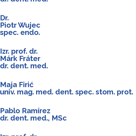
Dr.
Piotr Wujec
spec. endo.
Izr. prof. dr.
Márk Fráter
dr. dent. med.
Maja Firić
univ. mag. med. dent. spec. stom. prot.
Pablo Ramírez
dr. dent. med., MSc