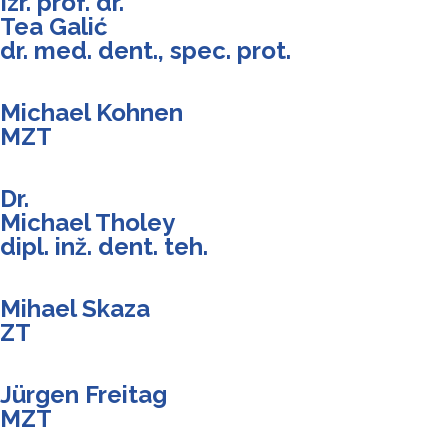
Izr. prof. dr.
Tea Galić
dr. med. dent., spec. prot.
Michael Kohnen
MZT
Dr.
Michael Tholey
dipl. inž. dent. teh.
Mihael Skaza
ZT
Jürgen Freitag
MZT