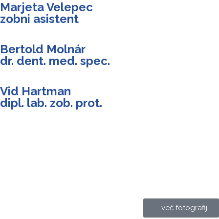
Marjeta Velepec
zobni asistent
Bertold Molnár
dr. dent. med. spec.
Vid Hartman
dipl. lab. zob. prot.
... več fotografij