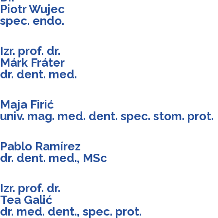
Piotr Wujec
spec. endo.
Izr. prof. dr.
Márk Fráter
dr. dent. med.
Maja Firić
univ. mag. med. dent. spec. stom. prot.
Pablo Ramírez
dr. dent. med., MSc
Izr. prof. dr.
Tea Galić
dr. med. dent., spec. prot.