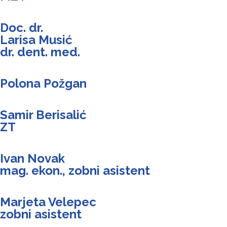
Doc. dr.
Larisa Musić
dr. dent. med.
Polona Požgan
Samir Berisalić
ZT
Ivan Novak
mag. ekon., zobni asistent
Marjeta Velepec
zobni asistent