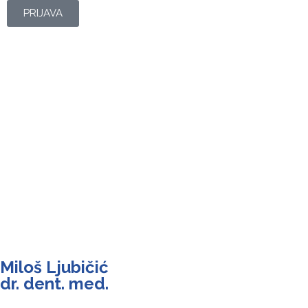
PRIJAVA
Miloš Ljubičić
dr. dent. med.