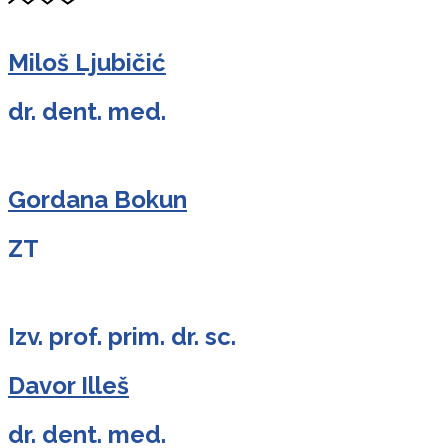
Miloš Ljubičić
dr. dent. med.
Gordana Bokun
ZT
Izv. prof. prim. dr. sc.
Davor Illeš
dr. dent. med.