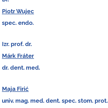
Piotr Wujec
spec. endo.
Izr. prof. dr.
Márk Fráter
dr. dent. med.
Maja Firić
univ. mag. med. dent. spec. stom. prot.