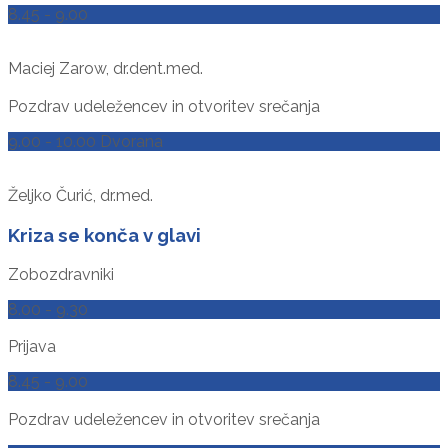
8.45 - 9.00
Maciej Zarow, dr.dent.med.
Pozdrav udeležencev in otvoritev srečanja
9.00 - 10.00 Dvorana
Željko Čurić, dr.med.
Kriza se konča v glavi
Zobozdravniki
8.00 - 9.30
Prijava
8.45 - 9.00
Pozdrav udeležencev in otvoritev srečanja