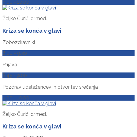
9.00 - 10.00
Željko Čurić, dr.med.
Kriza se konča v glavi
Zobozdravniki
8.00 - 9.30
Prijava
8.45 - 9.00
Pozdrav udeležencev in otvoritev srečanja
9.00 - 10.00
Željko Čurić, dr.med.
Kriza se konča v glavi