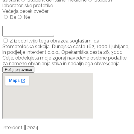
laboratorijske protetike
Večerja petek zvečer
Da
Ne
Dodaj udeleženca ...
Z izpolnitvijo tega obrazca soglašam, da
Stomatološka sekcija, Dunajska cesta 162, 1000 Ljubljana,
in podjetje Interdent d.o.o., Opekarniška cesta 26, 3000
Celje, obdelujeta moje zgoraj navedene osebne podatke
za namene ohranjanja stika in nadaljnjega obveščanja.
Pošlji prijavnico
Interdent || 2024