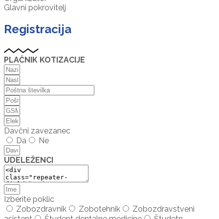
Glavni pokrovitelj
Registracija
PLAČNIK KOTIZACIJE
Davčni zavezanec
Da
Ne
UDELEŽENCI
Izberite poklic
Zobozdravnik
Zobotehnik
Zobozdravstveni
asistent
Študent dentalne medicine
Študetn