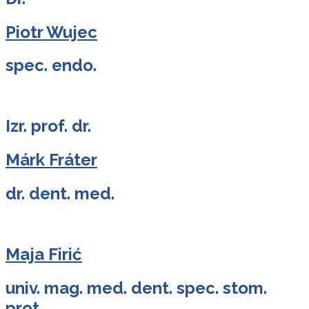
Piotr Wujec
spec. endo.
Izr. prof. dr.
Márk Fráter
dr. dent. med.
Maja Firić
univ. mag. med. dent. spec. stom.
prot.