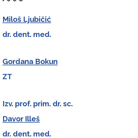
Miloš Ljubičić
dr. dent. med.
Gordana Bokun
ZT
Izv. prof. prim. dr. sc.
Davor Illeš
dr. dent. med.