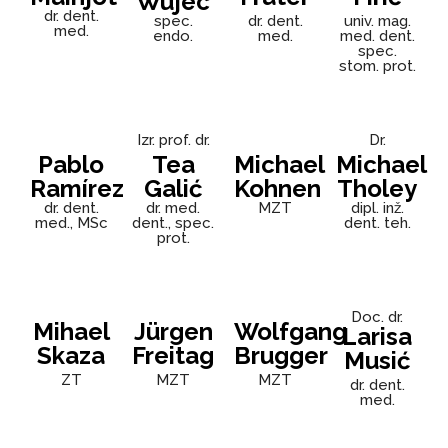
Wujec
dr. dent.
spec.
dr. dent.
univ. mag.
med.
endo.
med.
med. dent.
spec.
stom. prot.
Izr. prof. dr.
Dr.
Pablo
Tea
Michael
Michael
Ramírez
Galić
Kohnen
Tholey
dr. dent.
dr. med.
MZT
dipl. inž.
med., MSc
dent., spec.
dent. teh.
prot.
Doc. dr.
Mihael
Jürgen
Wolfgang
Larisa
Skaza
Freitag
Brugger
Musić
ZT
MZT
MZT
dr. dent.
med.