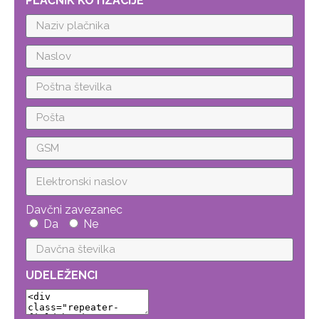
PLAČNIK KOTIZACIJE
Davčni zavezanec
Da
Ne
UDELEŽENCI