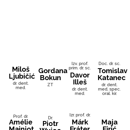
Izv. prof.
Doc. dr. sc.
Miloš
prim. dr. sc.
Gordana
Tomislav
Davor
Ljubičić
Bokun
Katanec
Illeš
dr. dent.
ZT
dr. dent.
med.
dr. dent.
med, spec.
med.
oral. kir.
Izr. prof. dr.
Prof. dr.
Dr.
Amélie
Márk
Maja
Piotr
Mainjot
Fráter
Firić