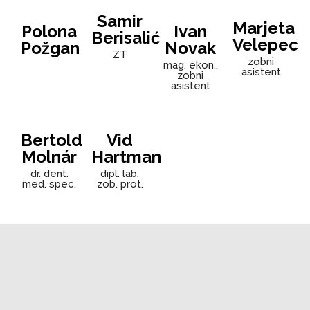
Samir
Marjeta
Polona
Ivan
Berisalić
Velepec
Požgan
Novak
ZT
zobni
mag. ekon.,
asistent
zobni
asistent
Bertold
Vid
Molnár
Hartman
dr. dent.
dipl. lab.
med. spec.
zob. prot.