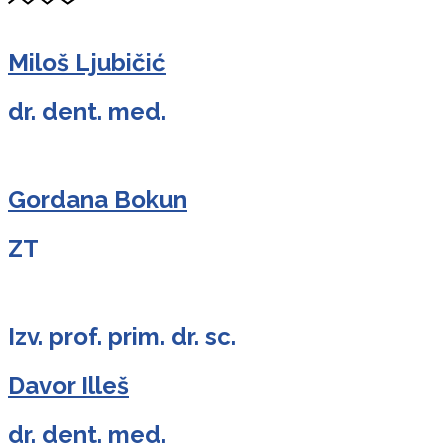
Miloš Ljubičić
dr. dent. med.
Gordana Bokun
ZT
Izv. prof. prim. dr. sc.
Davor Illeš
dr. dent. med.