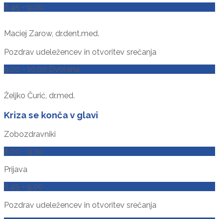
8.45 - 9.00
Maciej Zarow, dr.dent.med.
Pozdrav udeležencev in otvoritev srečanja
9.00 - 10.00 Dvorana
Željko Čurić, dr.med.
Kriza se konča v glavi
Zobozdravniki
8.00 - 9.30
Prijava
8.45 - 9.00
Pozdrav udeležencev in otvoritev srečanja