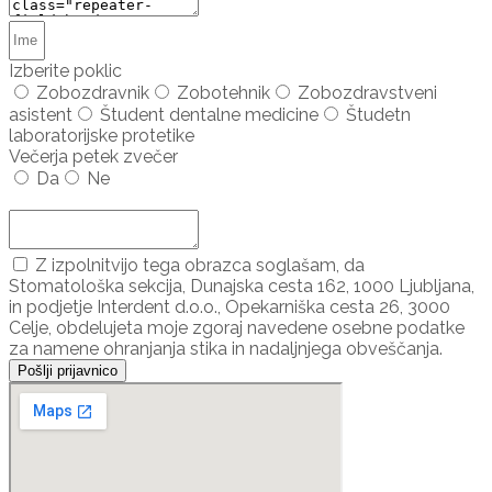
Izberite poklic
Zobozdravnik
Zobotehnik
Zobozdravstveni
asistent
Študent dentalne medicine
Študetn
laboratorijske protetike
Večerja petek zvečer
Da
Ne
Dodaj udeleženca ...
Z izpolnitvijo tega obrazca soglašam, da
Stomatološka sekcija, Dunajska cesta 162, 1000 Ljubljana,
in podjetje Interdent d.o.o., Opekarniška cesta 26, 3000
Celje, obdelujeta moje zgoraj navedene osebne podatke
za namene ohranjanja stika in nadaljnjega obveščanja.
Pošlji prijavnico