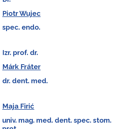
Piotr Wujec
spec. endo.
Izr. prof. dr.
Márk Fráter
dr. dent. med.
Maja Firić
univ. mag. med. dent. spec. stom.
prot.