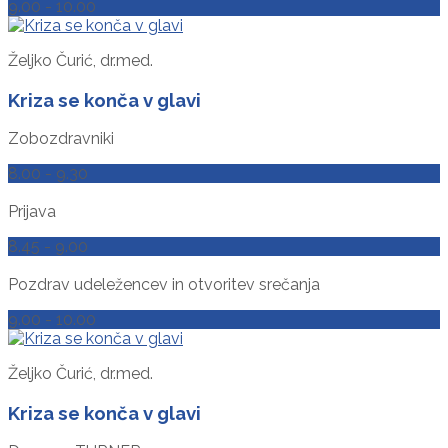
9.00 - 10.00
Željko Čurić, dr.med.
Kriza se konča v glavi
Zobozdravniki
8.00 - 9.30
Prijava
8.45 - 9.00
Pozdrav udeležencev in otvoritev srečanja
9.00 - 10.00
Željko Čurić, dr.med.
Kriza se konča v glavi