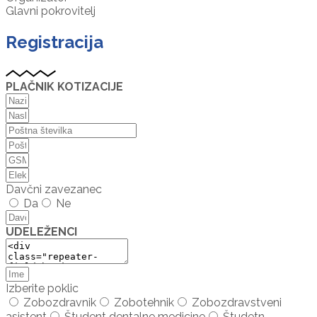
Glavni pokrovitelj
Registracija
PLAČNIK KOTIZACIJE
Davčni zavezanec
Da
Ne
UDELEŽENCI
Izberite poklic
Zobozdravnik
Zobotehnik
Zobozdravstveni
asistent
Študent dentalne medicine
Študetn