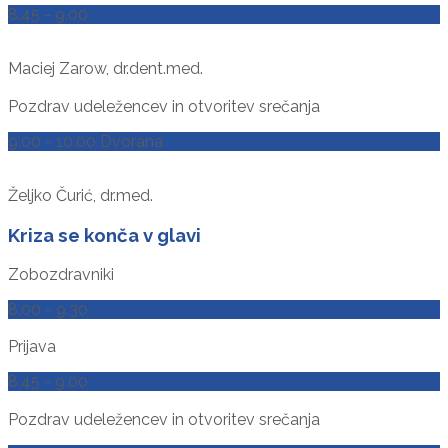
8.45 - 9.00
Maciej Zarow, dr.dent.med.
Pozdrav udeležencev in otvoritev srečanja
9.00 - 10.00 Dvorana
Željko Čurić, dr.med.
Kriza se konča v glavi
Zobozdravniki
8.00 - 9.30
Prijava
8.45 - 9.00
Pozdrav udeležencev in otvoritev srečanja