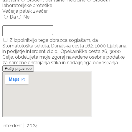
laboratorijske protetike
Večerja petek zvečer
Da
Ne
Dodaj udeleženca ...
Z izpolnitvijo tega obrazca soglašam, da
Stomatološka sekcija, Dunajska cesta 162, 1000 Ljubljana,
in podjetje Interdent d.o.o., Opekarniška cesta 26, 3000
Celje, obdelujeta moje zgoraj navedene osebne podatke
za namene ohranjanja stika in nadaljnjega obveščanja.
Pošlji prijavnico
Interdent || 2024