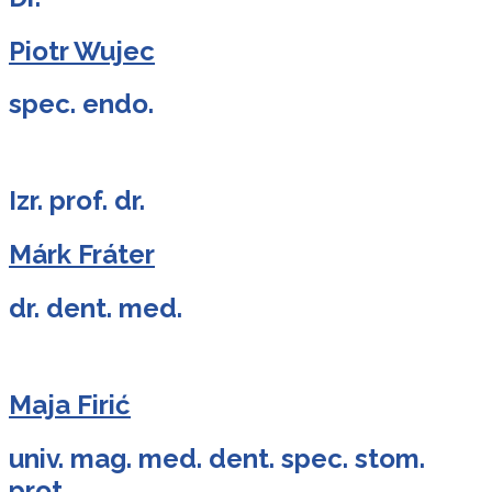
Piotr Wujec
spec. endo.
Izr. prof. dr.
Márk Fráter
dr. dent. med.
Maja Firić
univ. mag. med. dent. spec. stom.
prot.