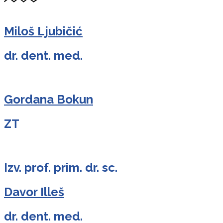
Miloš Ljubičić
dr. dent. med.
Gordana Bokun
ZT
Izv. prof. prim. dr. sc.
Davor Illeš
dr. dent. med.