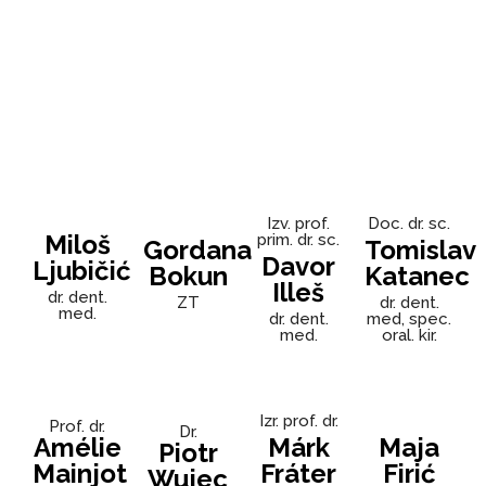
Izv. prof.
Doc. dr. sc.
Miloš
prim. dr. sc.
Gordana
Tomislav
Davor
Ljubičić
Bokun
Katanec
Illeš
dr. dent.
ZT
dr. dent.
med.
dr. dent.
med, spec.
med.
oral. kir.
Izr. prof. dr.
Prof. dr.
Dr.
Amélie
Márk
Maja
Piotr
Mainjot
Fráter
Firić
Wujec