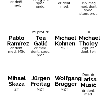
dr. dent.
spec.
dr. dent.
univ. mag.
med.
endo.
med.
med. dent.
spec.
stom. prot.
Izr. prof. dr.
Dr.
Pablo
Tea
Michael
Michael
Ramírez
Galić
Kohnen
Tholey
dr. dent.
dr. med.
MZT
dipl. inž.
med., MSc
dent., spec.
dent. teh.
prot.
Doc. dr.
Mihael
Jürgen
Wolfgang
Larisa
Skaza
Freitag
Brugger
Musić
ZT
MZT
MZT
dr. dent.
med.