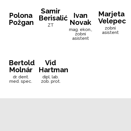
Samir
Marjeta
Polona
Ivan
Berisalić
Velepec
Požgan
Novak
ZT
zobni
mag. ekon.,
asistent
zobni
asistent
Bertold
Vid
Molnár
Hartman
dr. dent.
dipl. lab.
med. spec.
zob. prot.