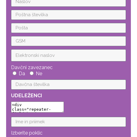
Davčni zavezanec
Da
Ne
UDELEŽENCI
Izberite poklic