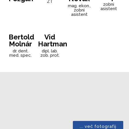
ZT
zobni
mag. ekon.,
asistent
zobni
asistent
Bertold
Vid
Molnár
Hartman
dr. dent.
dipl. lab.
med. spec.
zob. prot.
... več fotografij