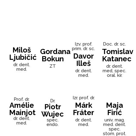
Izv. prof.
Doc. dr. sc.
Miloš
prim. dr. sc.
Gordana
Tomislav
Davor
Ljubičić
Bokun
Katanec
Illeš
dr. dent.
ZT
dr. dent.
med.
dr. dent.
med, spec.
med.
oral. kir.
Izr. prof. dr.
Prof. dr.
Dr.
Amélie
Márk
Maja
Piotr
Mainjot
Fráter
Firić
Wujec
dr. dent.
spec.
dr. dent.
univ. mag.
med.
endo.
med.
med. dent.
spec.
stom. prot.