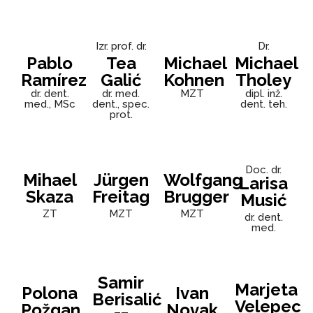
Izr. prof. dr.
Dr.
Pablo
Tea
Michael
Michael
Ramírez
Galić
Kohnen
Tholey
dr. dent.
dr. med.
MZT
dipl. inž.
med., MSc
dent., spec.
dent. teh.
prot.
Doc. dr.
Mihael
Jürgen
Wolfgang
Larisa
Skaza
Freitag
Brugger
Musić
ZT
MZT
MZT
dr. dent.
med.
Samir
Marjeta
Polona
Ivan
Berisalić
Velepec
Požgan
Novak