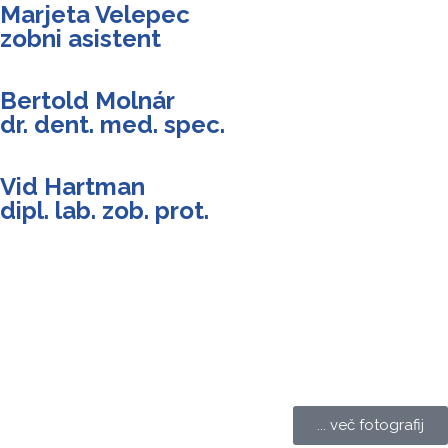
Marjeta Velepec
zobni asistent
Bertold Molnár
dr. dent. med. spec.
Vid Hartman
dipl. lab. zob. prot.
... več fotografij