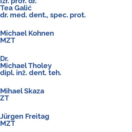
Izr. prof. dr.
Tea Galić
dr. med. dent., spec. prot.
Michael Kohnen
MZT
Dr.
Michael Tholey
dipl. inž. dent. teh.
Mihael Skaza
ZT
Jürgen Freitag
MZT