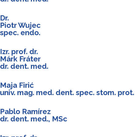
Dr.
Piotr Wujec
spec. endo.
Izr. prof. dr.
Márk Fráter
dr. dent. med.
Maja Firić
univ. mag. med. dent. spec. stom. prot.
Pablo Ramírez
dr. dent. med., MSc