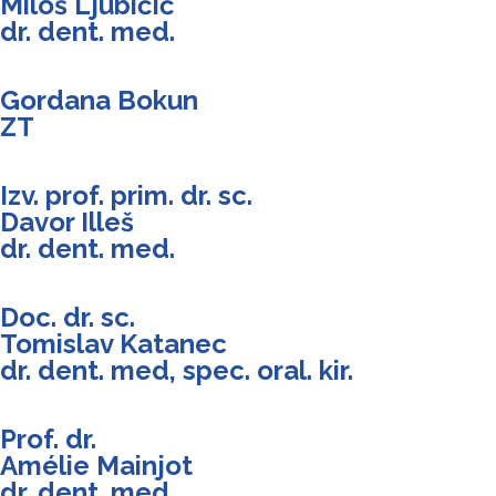
Miloš Ljubičić
dr. dent. med.
Gordana Bokun
ZT
Izv. prof. prim. dr. sc.
Davor Illeš
dr. dent. med.
Doc. dr. sc.
Tomislav Katanec
dr. dent. med, spec. oral. kir.
Prof. dr.
Amélie Mainjot
dr. dent. med.