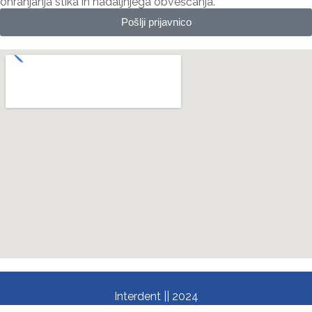
ohranjanja stika in nadaljnjega obveščanja.
Pošlji prijavnico
Interdent || 2024