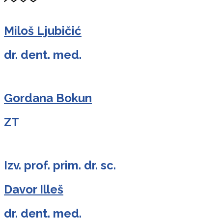
Miloš Ljubičić
dr. dent. med.
Gordana Bokun
ZT
Izv. prof. prim. dr. sc.
Davor Illeš
dr. dent. med.