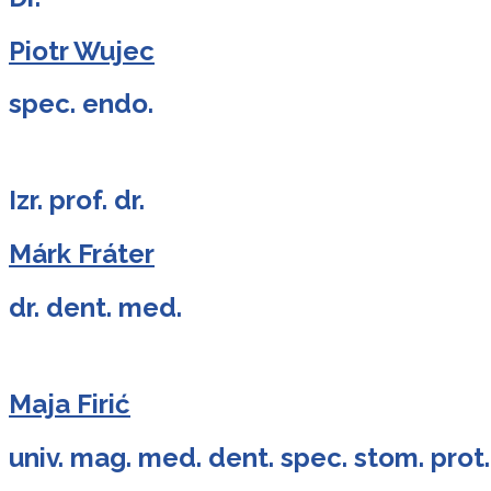
Piotr Wujec
spec. endo.
Izr. prof. dr.
Márk Fráter
dr. dent. med.
Maja Firić
univ. mag. med. dent. spec. stom. prot.