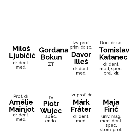
Izv. prof.
Doc. dr. sc.
Miloš
prim. dr. sc.
Gordana
Tomislav
Davor
Ljubičić
Bokun
Katanec
Illeš
dr. dent.
ZT
dr. dent.
med.
dr. dent.
med, spec.
med.
oral. kir.
Izr. prof. dr.
Prof. dr.
Dr.
Amélie
Márk
Maja
Piotr
Mainjot
Fráter
Firić
Wujec
dr. dent.
spec.
dr. dent.
univ. mag.
med.
endo.
med.
med. dent.
spec.
stom. prot.