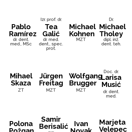
Izr. prof. dr.
Dr.
Pablo
Tea
Michael
Michael
Ramírez
Galić
Kohnen
Tholey
dr. dent.
dr. med.
MZT
dipl. inž.
med., MSc
dent., spec.
dent. teh.
prot.
Doc. dr.
Mihael
Jürgen
Wolfgang
Larisa
Skaza
Freitag
Brugger
Musić
ZT
MZT
MZT
dr. dent.
med.
Samir
Marjeta
Polona
Ivan
Berisalić
Velepec
Požgan
Novak