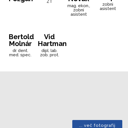
ZT
zobni
mag. ekon.,
asistent
zobni
asistent
Bertold
Vid
Molnár
Hartman
dr. dent.
dipl. lab.
med. spec.
zob. prot.
... več fotografij