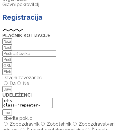
Glavni pokrovitelj
Registracija
PLAČNIK KOTIZACIJE
Davčni zavezanec
Da
Ne
UDELEŽENCI
Izberite poklic
Zobozdravnik
Zobotehnik
Zobozdravstveni
asistent
Študent dentalne medicine
Študetn