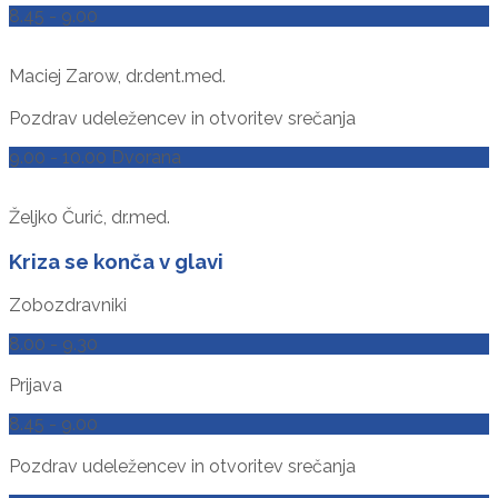
8.45 - 9.00
Maciej Zarow, dr.dent.med.
Pozdrav udeležencev in otvoritev srečanja
9.00 - 10.00 Dvorana
Željko Čurić, dr.med.
Kriza se konča v glavi
Zobozdravniki
8.00 - 9.30
Prijava
8.45 - 9.00
Pozdrav udeležencev in otvoritev srečanja