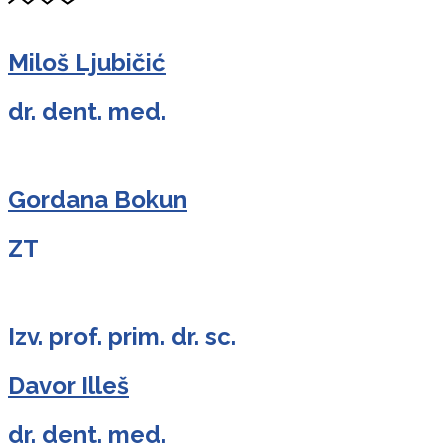
Miloš Ljubičić
dr. dent. med.
Gordana Bokun
ZT
Izv. prof. prim. dr. sc.
Davor Illeš
dr. dent. med.