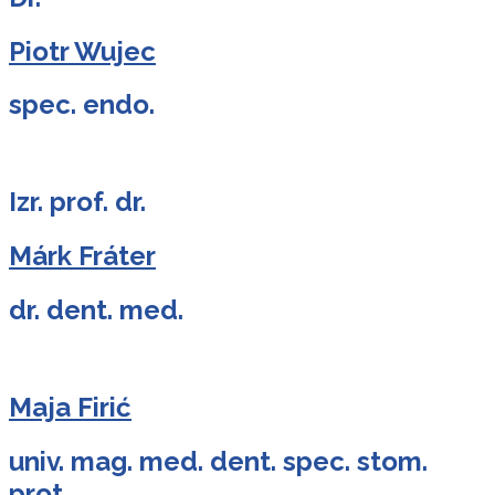
Piotr Wujec
spec. endo.
Izr. prof. dr.
Márk Fráter
dr. dent. med.
Maja Firić
univ. mag. med. dent. spec. stom.
prot.