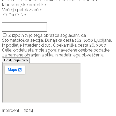
laboratorijske protetike
Večerja petek zvečer
Da
Ne
Dodaj udeleženca ...
Z izpolnitvijo tega obrazca soglašam, da
Stomatološka sekcija, Dunajska cesta 162, 1000 Ljubljana,
in podjetje Interdent d.o.o., Opekarniška cesta 26, 3000
Celje, obdelujeta moje zgoraj navedene osebne podatke
za namene ohranjanja stika in nadaljnjega obveščanja.
Pošlji prijavnico
Interdent || 2024