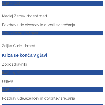
8.45 - 9.00
Maciej Zarow, dr.dent.med.
Pozdrav udeležencev in otvoritev srečanja
9.00 - 10.00 Dvorana
Željko Čurić, dr.med.
Kriza se konča v glavi
Zobozdravniki
8.00 - 9.30
Prijava
8.45 - 9.00
Pozdrav udeležencev in otvoritev srečanja