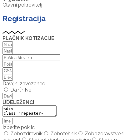
Glavni pokrovitelj
Registracija
PLAČNIK KOTIZACIJE
Davčni zavezanec
Da
Ne
UDELEŽENCI
Izberite poklic
Zobozdravnik
Zobotehnik
Zobozdravstveni
asistent
Študent dentalne medicine
Študetn