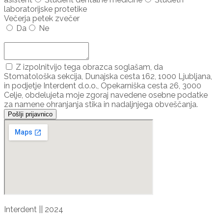
laboratorijske protetike
Večerja petek zvečer
Da
Ne
Dodaj udeleženca ...
Z izpolnitvijo tega obrazca soglašam, da
Stomatološka sekcija, Dunajska cesta 162, 1000 Ljubljana,
in podjetje Interdent d.o.o., Opekarniška cesta 26, 3000
Celje, obdelujeta moje zgoraj navedene osebne podatke
za namene ohranjanja stika in nadaljnjega obveščanja.
Pošlji prijavnico
Interdent || 2024