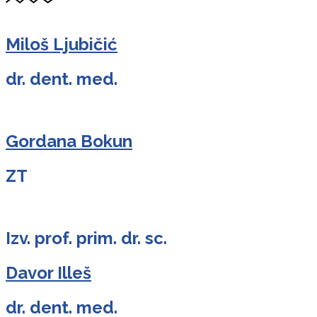
Miloš Ljubičić
dr. dent. med.
Gordana Bokun
ZT
Izv. prof. prim. dr. sc.
Davor Illeš
dr. dent. med.