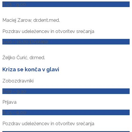
8.45 - 9.00
Maciej Zarow, dr.dent.med.
Pozdrav udeležencev in otvoritev srečanja
9.00 - 10.00 Dvorana
Željko Čurić, dr.med.
Kriza se konča v glavi
Zobozdravniki
8.00 - 9.30
Prijava
8.45 - 9.00
Pozdrav udeležencev in otvoritev srečanja