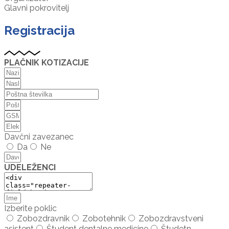
Glavni pokrovitelj
Registracija
PLAČNIK KOTIZACIJE
Davčni zavezanec
Da
Ne
UDELEŽENCI
Izberite poklic
Zobozdravnik
Zobotehnik
Zobozdravstveni
asistent
Študent dentalne medicine
Študetn