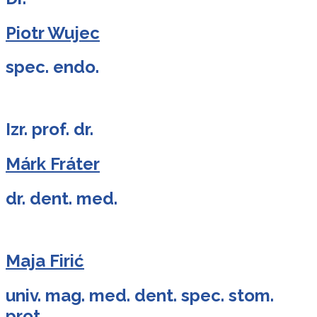
Piotr Wujec
spec. endo.
Izr. prof. dr.
Márk Fráter
dr. dent. med.
Maja Firić
univ. mag. med. dent. spec. stom.
prot.