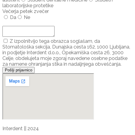
laboratorijske protetike
Večerja petek zvečer
Da
Ne
Dodaj udeleženca ...
Z izpolnitvijo tega obrazca soglašam, da
Stomatološka sekcija, Dunajska cesta 162, 1000 Ljubljana,
in podjetje Interdent d.o.o., Opekarniška cesta 26, 3000
Celje, obdelujeta moje zgoraj navedene osebne podatke
za namene ohranjanja stika in nadaljnjega obveščanja.
Pošlji prijavnico
Interdent || 2024