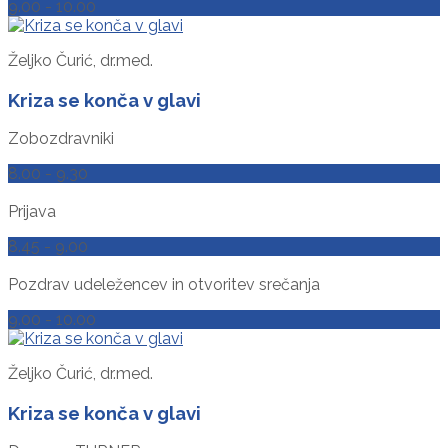
9.00 - 10.00
Željko Čurić, dr.med.
Kriza se konča v glavi
Zobozdravniki
8.00 - 9.30
Prijava
8.45 - 9.00
Pozdrav udeležencev in otvoritev srečanja
9.00 - 10.00
Željko Čurić, dr.med.
Kriza se konča v glavi