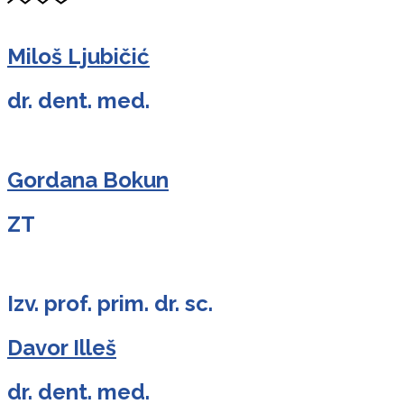
Miloš Ljubičić
dr. dent. med.
Gordana Bokun
ZT
Izv. prof. prim. dr. sc.
Davor Illeš
dr. dent. med.