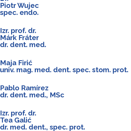
Piotr Wujec
spec. endo.
Izr. prof. dr.
Márk Fráter
dr. dent. med.
Maja Firić
univ. mag. med. dent. spec. stom. prot.
Pablo Ramírez
dr. dent. med., MSc
Izr. prof. dr.
Tea Galić
dr. med. dent., spec. prot.