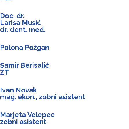
Doc. dr.
Larisa Musić
dr. dent. med.
Polona Požgan
Samir Berisalić
ZT
Ivan Novak
mag. ekon., zobni asistent
Marjeta Velepec
zobni asistent