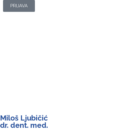
PRIJAVA
Miloš Ljubičić
dr. dent. med.