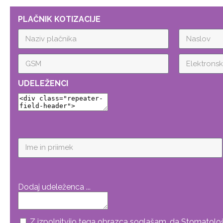
PLAČNIK KOTIZACIJE
UDELEŽENCI
Dodaj udeleženca ...
Z izpolnitvijo tega obrazca soglašam, da Stomatološka