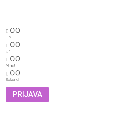
00
Dni
00
Ur
00
Minut
00
Sekund
PRIJAVA