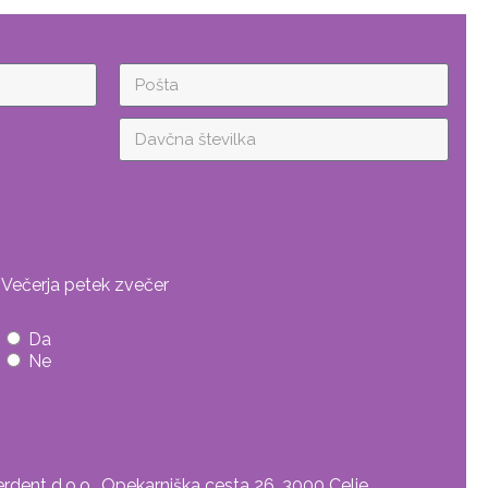
Večerja petek zvečer
Da
Ne
rdent d.o.o., Opekarniška cesta 26, 3000 Celje,