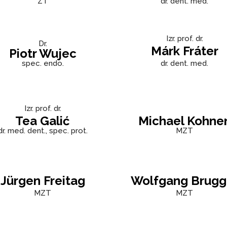
ZT
dr. dent. med.
Izr. prof. dr.
Dr.
Márk Fráter
Piotr Wujec
spec. endo.
dr. dent. med.
Izr. prof. dr.
Tea Galić
Michael Kohne
dr. med. dent., spec. prot.
MZT
Jürgen Freitag
Wolfgang Brugg
MZT
MZT