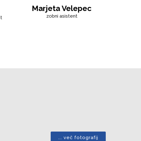
Marjeta Velepec
zobni asistent
t
... več fotografij