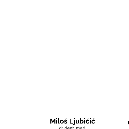
Miloš Ljubičić
dr. dent. med.