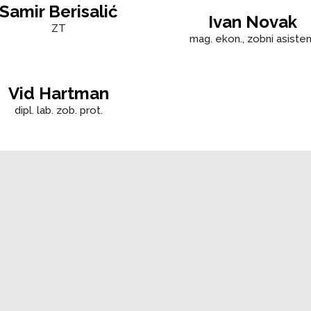
Samir Berisalić
Ivan Novak
ZT
mag. ekon., zobni asisten
Vid Hartman
dipl. lab. zob. prot.