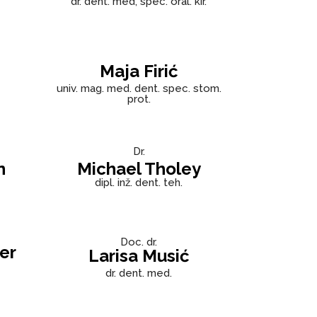
dr. dent. med, spec. oral. kir.
Maja Firić
univ. mag. med. dent. spec. stom.
prot.
Dr.
n
Michael Tholey
dipl. inž. dent. teh.
Doc. dr.
er
Larisa Musić
dr. dent. med.