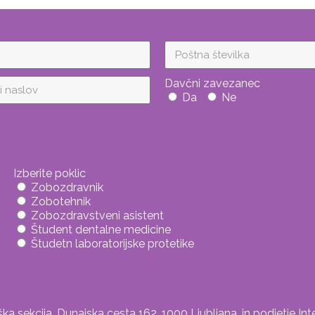
Davčni zavezanec
Da
Ne
Izberite poklic
Zobozdravnik
Zobotehnik
Zobozdravstveni asistent
Študent dentalne medicine
Študetn laboratorijske protetike
 sekcija, Dunajska cesta 162, 1000 Ljubljana, in podjetje Inte