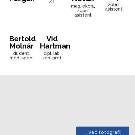
ZT
zobni
mag. ekon.,
asistent
zobni
asistent
Bertold
Vid
Molnár
Hartman
dr. dent.
dipl. lab.
med. spec.
zob. prot.
... več fotografij