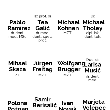
Izr. prof. dr.
Dr.
Pablo
Tea
Michael
Michael
Ramírez
Galić
Kohnen
Tholey
dr. dent.
dr. med.
MZT
dipl. inž.
med., MSc
dent., spec.
dent. teh.
prot.
Doc. dr.
Mihael
Jürgen
Wolfgang
Larisa
Skaza
Freitag
Brugger
Musić
ZT
MZT
MZT
dr. dent.
med.
Samir
Marjeta
Polona
Ivan
Berisalić
Velepec
Požgan
Novak