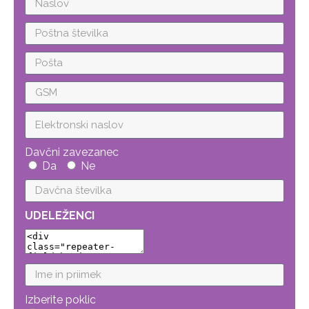
Davčni zavezanec
Da
Ne
UDELEŽENCI
Izberite poklic