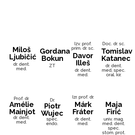
Izv. prof.
Doc. dr. sc.
Miloš
prim. dr. sc.
Gordana
Tomislav
Davor
Ljubičić
Bokun
Katanec
Illeš
dr. dent.
ZT
dr. dent.
med.
dr. dent.
med, spec.
med.
oral. kir.
Izr. prof. dr.
Prof. dr.
Dr.
Amélie
Márk
Maja
Piotr
Mainjot
Fráter
Firić
Wujec
dr. dent.
spec.
dr. dent.
univ. mag.
med.
endo.
med.
med. dent.
spec.
stom. prot.