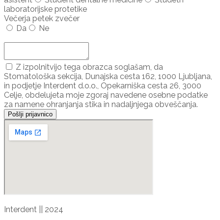
laboratorijske protetike
Večerja petek zvečer
Da
Ne
Dodaj udeleženca ...
Z izpolnitvijo tega obrazca soglašam, da
Stomatološka sekcija, Dunajska cesta 162, 1000 Ljubljana,
in podjetje Interdent d.o.o., Opekarniška cesta 26, 3000
Celje, obdelujeta moje zgoraj navedene osebne podatke
za namene ohranjanja stika in nadaljnjega obveščanja.
Pošlji prijavnico
Interdent || 2024