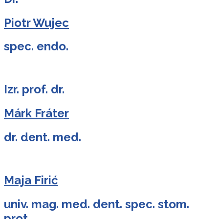
Piotr Wujec
spec. endo.
Izr. prof. dr.
Márk Fráter
dr. dent. med.
Maja Firić
univ. mag. med. dent. spec. stom.
prot.