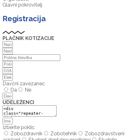
Glavni pokrovitelj
Registracija
PLAČNIK KOTIZACIJE
Davčni zavezanec
Da
Ne
UDELEŽENCI
Izberite poklic
Zobozdravnik
Zobotehnik
Zobozdravstveni
asistent
Študent dentalne medicine
Študetn