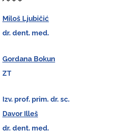
Miloš Ljubičić
dr. dent. med.
Gordana Bokun
ZT
Izv. prof. prim. dr. sc.
Davor Illeš
dr. dent. med.