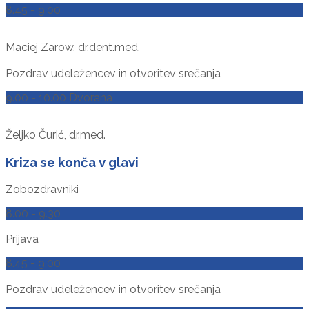
8.45 - 9.00
Maciej Zarow, dr.dent.med.
Pozdrav udeležencev in otvoritev srečanja
9.00 - 10.00 Dvorana
Željko Čurić, dr.med.
Kriza se konča v glavi
Zobozdravniki
8.00 - 9.30
Prijava
8.45 - 9.00
Pozdrav udeležencev in otvoritev srečanja