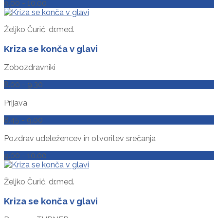
9.00 - 10.00
Željko Čurić, dr.med.
Kriza se konča v glavi
Zobozdravniki
8.00 - 9.30
Prijava
8.45 - 9.00
Pozdrav udeležencev in otvoritev srečanja
9.00 - 10.00
Željko Čurić, dr.med.
Kriza se konča v glavi