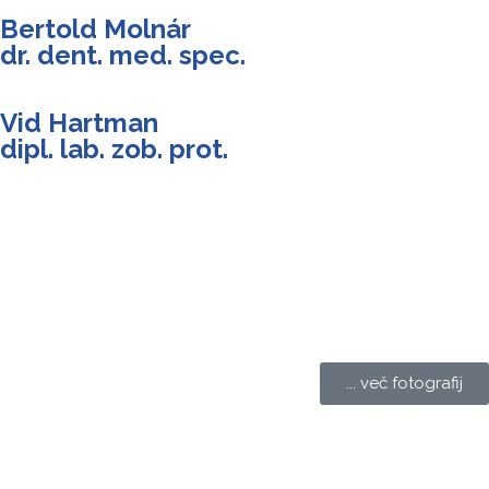
Bertold Molnár
dr. dent. med. spec.
Vid Hartman
dipl. lab. zob. prot.
... več fotografij