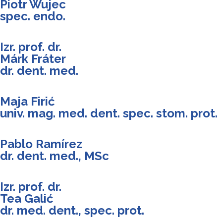
Piotr Wujec
spec. endo.
Izr. prof. dr.
Márk Fráter
dr. dent. med.
Maja Firić
univ. mag. med. dent. spec. stom. prot.
Pablo Ramírez
dr. dent. med., MSc
Izr. prof. dr.
Tea Galić
dr. med. dent., spec. prot.