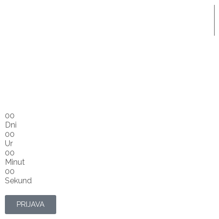
00
Dni
00
Ur
00
Minut
00
Sekund
PRIJAVA