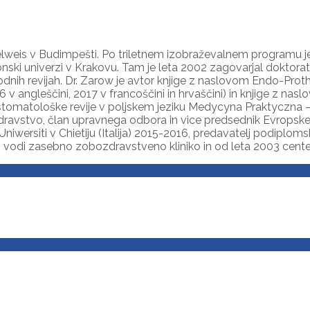
lweis v Budimpešti. Po triletnem izobraževalnem programu je 
ki univerzi v Krakovu. Tam je leta 2002 zagovarjal doktorat in
nih revijah. Dr. Zarow je avtor knjige z naslovom Endo-Prothodo
6 v angleščini, 2017 v francoščini in hrvaščini) in knjige z na
dnik stomatološke revije v poljskem jeziku Medycyna Praktyczna
dravstvo, član upravnega odbora in vice predsednik Evropske
Uniwersiti v Chietiju (Italija) 2015-2016, predavatelj podiplo
9 vodi zasebno zobozdravstveno kliniko in od leta 2003 cent