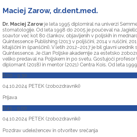
Maciej Zarow, dr.dent.med.
Dr. Maciej Zarow
je leta 1995 diplomiral na univerzi Semme
stomatologije. Od leta 1998 do 2005 je poučeval na Jagiellons
soavtor več kot 80 člankov, objavljenih v poljskih in mednarod
Quintessence Publishing (2013 v poljščini, 2014 v ruščini, 201
kitajščini in španščini). V letih 2012–2017 je bil glavni ure
Quintessence. Je član Poljske akademije za estetsko zoboz
veliko predaval na Poljskem in po svetu. Gostujoči profesor 
diplomant (2018) in mentor (2021) Centra Kois. Od leta 199
8.00 - 9.30
04.10.2024
PETEK (zobozdravniki)
Prijava
8.45 - 9.00
04.10.2024
PETEK (zobozdravniki)
Pozdrav udeležencev in otvoritev srečanja