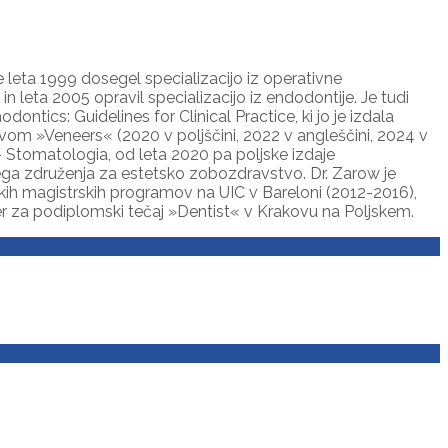
leta 1999 dosegel specializacijo iz operativne
 leta 2005 opravil specializacijo iz endodontije. Je tudi
ntics: Guidelines for Clinical Practice, ki jo je izdala
slovom »Veneers« (2020 v poljščini, 2022 v angleščini, 2024 v
 – Stomatologia, od leta 2020 pa poljske izdaje
ga združenja za estetsko zobozdravstvo. Dr. Zarow je
mskih magistrskih programov na UIC v Bareloni (2012-2016),
er za podiplomski tečaj »Dentist« v Krakovu na Poljskem.