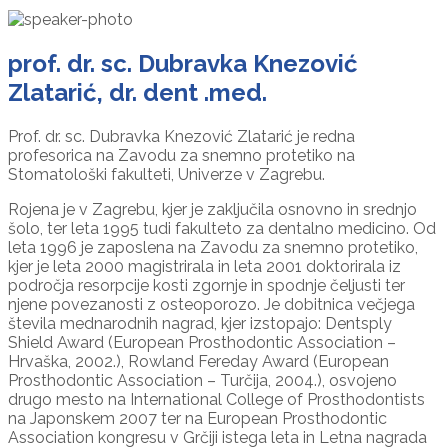
prof. dr. sc. Dubravka Knezović
Zlatarić, dr. dent .med.
Prof. dr. sc. Dubravka Knezović Zlatarić je redna
profesorica na Zavodu za snemno protetiko na
Stomatološki fakulteti, Univerze v Zagrebu.
Rojena je v Zagrebu, kjer je zaključila osnovno in srednjo
šolo, ter leta 1995 tudi fakulteto za dentalno medicino. Od
leta 1996 je zaposlena na Zavodu za snemno protetiko,
kjer je leta 2000 magistrirala in leta 2001 doktorirala iz
področja resorpcije kosti zgornje in spodnje čeljusti ter
njene povezanosti z osteoporozo. Je dobitnica večjega
števila mednarodnih nagrad, kjer izstopajo: Dentsply
Shield Award (European Prosthodontic Association –
Hrvaška, 2002.), Rowland Fereday Award (European
Prosthodontic Association – Turčija, 2004.), osvojeno
drugo mesto na International College of Prosthodontists
na Japonskem 2007 ter na European Prosthodontic
Association kongresu v Grčiji istega leta in Letna nagrada